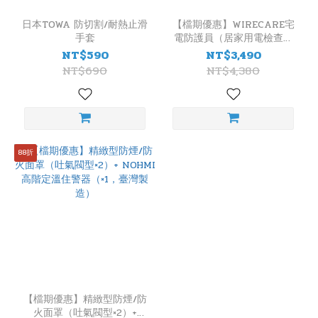
日本TOWA 防切割/耐熱止滑
【檔期優惠】WIRECARE宅
手套
電防護員（居家用電檢查，
插座檢測器）+精緻型防煙/
NT$590
NT$3,490
防火面罩（吐氣閥X4）
NT$690
NT$4,380
88折
【檔期優惠】精緻型防煙/防
火面罩（吐氣閥型×2）+