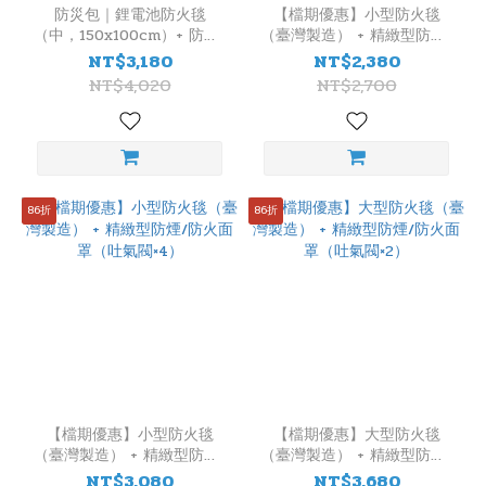
藥
防災包｜鋰電池防火毯
【檔期優惠】小型防火毯
（中，150x100cm）+ 防煙/
（臺灣製造） + 精緻型防煙/
劑
防火面罩 + LED 隨身警報器
防火面罩（吐氣閥×2）
NT$3,180
NT$2,380
（×1）
CO2
NT$4,020
NT$2,700
(1)
防
火
毯
86折
86折
材
質
氧
纖
(6)
玻
纖
(1)
【檔期優惠】小型防火毯
【檔期優惠】大型防火毯
（臺灣製造） + 精緻型防煙/
（臺灣製造） + 精緻型防煙/
住
防火面罩（吐氣閥×4）
防火面罩（吐氣閥×2）
NT$3,080
NT$3,680