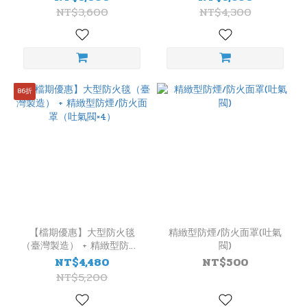
警
NT$3,600
NT$4,300
器
款
式
定
溫
86折
(1)
偵
煙
(1)
產
地
日
【檔期優惠】大型防火毯
精緻型防煙/防火面罩(吐氣
本
（臺灣製造） + 精緻型防煙/
閥)
(1)
防火面罩（吐氣閥×4）
NT$4,480
NT$500
NT$5,200
台
製