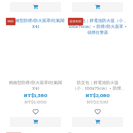
(8)
88折
超值82折
精緻型防煙/防火面罩(吐氣閥
防災包｜鋰電池防火毯
X4)
（小，100x75cm）+ 防煙/
防火面罩 + 偵煙住警器
NT$1,580
NT$2,080
NT$1,800
NT$2,530