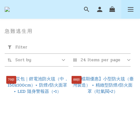
急難逃生用
Apply
Filter
Filter
(0/20)
Sort by
24 Items per page
Price
Range
79折
88折
(NT$)
~
滅
火