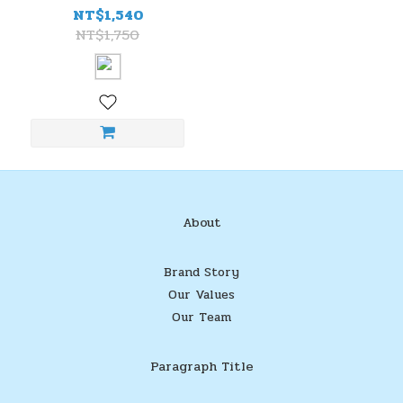
NOHMI 高階定溫住警器
NT$1,540
（×1，臺灣製造）
NT$1,750
About
Brand Story
Our Values
Our Team
Paragraph Title