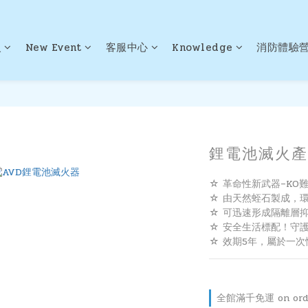
火
New Event
客服中心
Knowledge
消防體驗
鋰電池滅火產品
☆ 革命性新武器–KO
☆ 由天然蛭石製成，
☆ 可迅速形成隔離層
☆ 安全生活標配！守
☆ 效期5年，屬於一
全館滿千免運 on ord