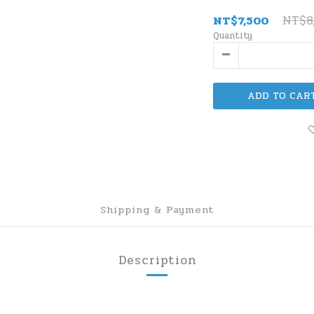
NT$8
NT$7,500
Quantity
ADD TO CAR
Shipping & Payment
Description