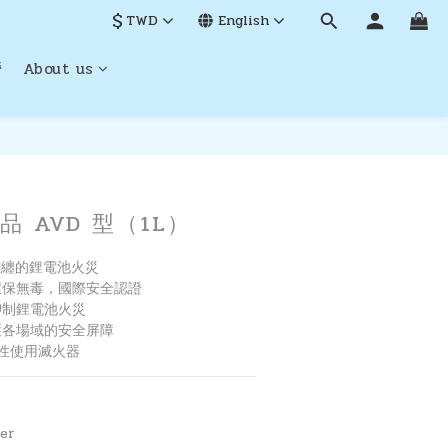
$
TWD
English
營
About us
BUY NOW
 AVD 型（1L）
難纏的鋰電池火災
環保無毒，國際安全認證
抑制鋰電池火災
護各場域的安全屏障
次性使用滅火器
er