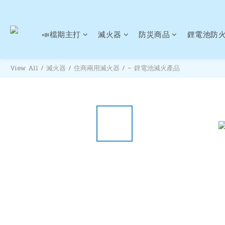
📣檔期主打
滅火器
防災商品
鋰電池防
View All
/
滅火器
/
住商兩用滅火器
/
– 鋰電池滅火產品