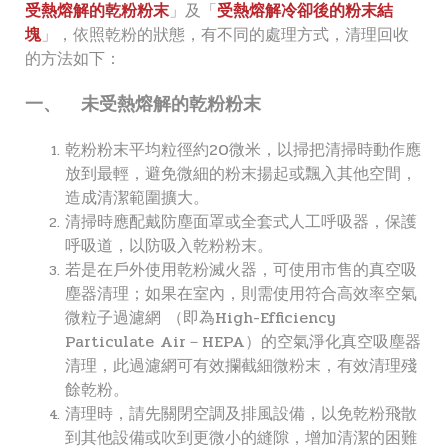
受熱熔解的乾粉粉末
」及「
受熱熔解冷卻後的粉末結
塊
」，依照乾粉的狀態，有不同的處理方式，清理回收
的方法如下：
一、 未受熱熔解的乾粉粉末
乾粉粉末平均粒徑約20微米，以掃把清掃時動作應
放到最輕，避免微細的粉末揚起或飄入其他空間，
造成清潔範圍擴大。
清掃時應配戴防塵面罩或全套式人工呼吸器，保護
呼吸道，以防吸入乾粉粉末。
若是在戶外使用乾粉滅火器，可使用市售的真空吸
塵器清理；如果在室內，則需使用符合高效率空氣
微粒子過濾網 （即為High-Efficiency
Particulate Air－HEPA）的空氣淨化真空吸塵器
清理，此過濾網可有效攔截細微粉末，有效清理殘
餘乾粉。
清理時，請先關閉空調及排風設備，以免乾粉飛散
到其他設備或吹到更微小的縫隙，增加清潔的困難