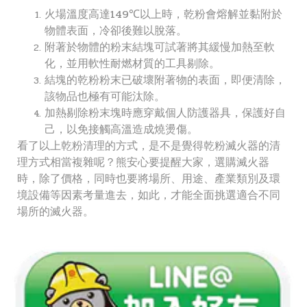
火場溫度高達149℃以上時，乾粉會熔解並黏附於
物體表面，冷卻後難以脫落。
附著於物體的粉末結塊可試著將其緩慢加熱至軟
化，並用軟性耐燃材質的工具剔除。
結塊的乾粉粉末已破壞附著物的表面，即便清除，
該物品也極有可能汰除。
加熱剔除粉末塊時應穿戴個人防護器具，保護好自
己，以免接觸高溫造成燒燙傷。
看了以上乾粉清理的方式，是不是覺得乾粉滅火器的清
理方式相當複雜呢？熊安心要提醒大家，選購滅火器
時，除了價格，同時也要將場所、用途、產業類別及環
境設備等因素考量進去，如此，才能全面挑選適合不同
場所的滅火器。