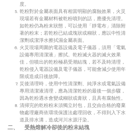
度。
乾粉對於金屬表面具有相當明顯的腐蝕效果，火災
現場若有金屬材料被乾粉噴到的話，應優先清理。
如乾粉仍為粉末狀態，可以使用「靜電布」清除附
著的粉末；若乾粉已結成塊狀或糊狀，應以中性清
潔劑或潔淨水擦拭濕金屬表面。
火災現場周圍的電器設備及電子儀器，須用「電氣
設備專用清潔液」擦拭。乾粉滅火器的滅火效果
佳，但噴出的乾粉極易受潮結塊，若不及時清理，
乾粉侵入電器設備及電子儀器，可能會減少使用年
限或造成日後故障。
災後清理時，使用中性清潔劑、純淨水或電氣設備
專用清潔液清理，應為清潔乾粉的最後一個步驟，
因為乾粉遇水會變成糊狀或膏狀，且具有腐蝕性。
清掃完的乾粉粉末須獨立封包，且交由合格的廢棄
物處理廠商依環境保護法處理回收，不得到入下水
道及排水溝，造成河川水源汙染。
二、 受熱熔解冷卻後的粉末結塊