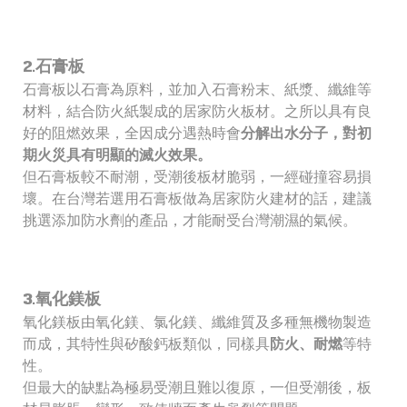
2.石膏板
石膏板以石膏為原料，並加入石膏粉末、紙漿、纖維等
材料，結合防火紙製成的居家防火板材。之所以具有良
好的阻燃效果，全因成分遇熱時會
分解出水分子，對初
期火災具有明顯的滅火效果。
但石膏板較不耐潮，受潮後板材脆弱，一經碰撞容易損
壞。在台灣若選用石膏板做為居家防火建材的話，建議
挑選添加防水劑的產品，才能耐受台灣潮濕的氣候。
3.氧化鎂板
氧化鎂板由氧化鎂、氯化鎂、纖維質及多種無機物製造
而成，其特性與矽酸鈣板類似，同樣具
防火、耐燃
等特
性。
但最大的缺點為極易受潮且難以復原，一但受潮後，板