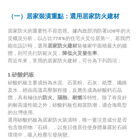
（一）居家裝潢重點：選用居家防火建材
居家防火的重要性不容忽視。據內政部消防署108年的火
災概況分析，以占比77.8%的住宅火災位居第一。若我們
能在設計時，選用
居家防火建材
裝修家中面積最大的牆
體，則可先行防範火災，
降低火災發生率
。
而近年來，常用的居家防火建材，可分為下列四項：
1.矽酸鈣板
矽酸鈣板主要成份為水泥、石英粉、石灰、紙漿、纖維
及水，經由高溫高壓製程後，反應生成為矽酸鈣石晶
體，具有極佳的
防火、隔熱、耐燃
等特性。除了有良好
的耐高溫性能之外，矽酸鈣板也相當防潮，適合海島型
的台灣使用。
選用矽酸鈣板為居家防火裝潢時，唯一要注意成分是否
包含致癌物「石綿」，以免日後居住使身體暴露於石綿
環境中，吸入粉塵引發病變。