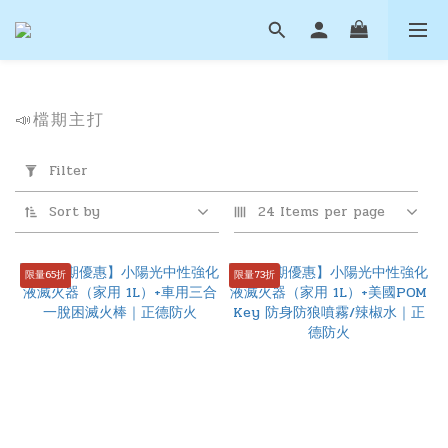
📣檔期主打
Apply
Filter
Filter
(0/20)
Sort by
24 Items per page
Price
Range
限量65折
限量73折
(NT$)
~
滅