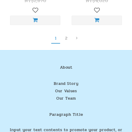
NT$2,870
NT$4,020
1
2
About
Brand Story
Our Values
Our Team
Paragraph Title
Input your text contents to promote your product, or