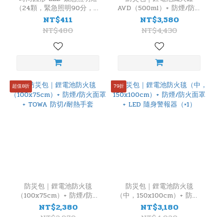
（24顆，緊急照明90分，贈
AVD（500ml）+ 防煙/防火
吸頂片）
面罩 + 滅火器收納袋
NT$411
NT$3,580
NT$480
NT$4,430
超值8折
79折
防災包｜鋰電池防火毯
防災包｜鋰電池防火毯
（100x75cm）+ 防煙/防火
（中，150x100cm）+ 防煙/
面罩 + TOWA 防切/耐熱手
防火面罩 + LED 隨身警報器
NT$2,380
NT$3,180
套
（×1）