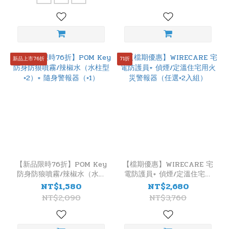
新品上市76折
71折
【新品限時76折】POM Key
【檔期優惠】WIRECARE 宅
防身防狼噴霧/辣椒水（水柱
電防護員+ 偵煙/定溫住宅用
型×2）+ 隨身警報器（×1）
火災警報器（任選×2入組）
NT$1,580
NT$2,680
NT$2,090
NT$3,760