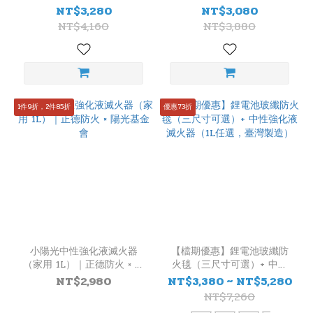
煙/定溫式火災警報器｜正德
緻型防煙/防火面罩(吐氣閥)
NT$3,280
NT$3,080
玻
防火
｜正德防火
NT$4,160
NT$3,880
纖
(4)
住
警
器
1件9折，2件85折
優惠73折
款
式
定
溫
(5)
偵
煙
(7)
小陽光中性強化液滅火器
【檔期優惠】鋰電池玻纖防
（家用 1L）｜正德防火 × 陽
火毯（三尺寸可選）+ 中性
產
光基金會
強化液滅火器（1L任選，臺
NT$2,980
NT$3,380 ~ NT$5,280
地
灣製造）
NT$7,260