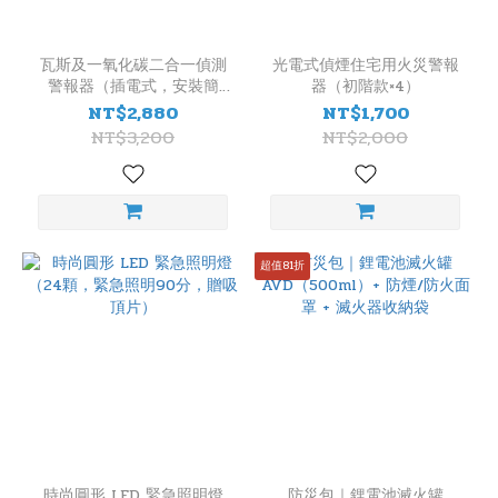
瓦斯及一氧化碳二合一偵測
光電式偵煙住宅用火災警報
警報器（插電式，安裝簡
器（初階款×4）
易，無連動）
NT$2,880
NT$1,700
NT$3,200
NT$2,000
超值81折
時尚圓形 LED 緊急照明燈
防災包｜鋰電池滅火罐