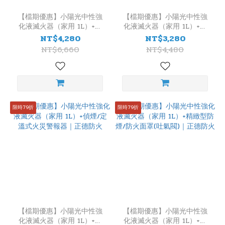
火
藥
【檔期優惠】小陽光中性強
【檔期優惠】小陽光中性強
化液滅火器（家用 1L）+車
化液滅火器（家用 1L）+美
劑
用三合一脫困滅火棒｜正德
國POM Key 防身防狼噴霧/
NT$4,280
NT$3,280
防火
辣椒水｜正德防火
CO2
NT$6,660
NT$4,480
(1)
強
化
液
(7)
限時79折
限時79折
防
火
毯
材
質
氧
纖
【檔期優惠】小陽光中性強
【檔期優惠】小陽光中性強
(2)
化液滅火器（家用 1L）+偵
化液滅火器（家用 1L）+精