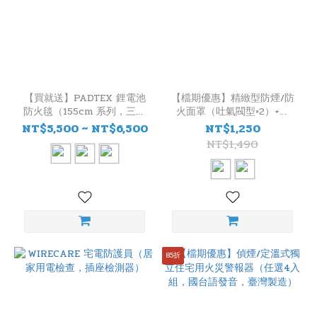
【買就送】PADTEX 鋰電池
【檔期優惠】精緻型防煙/防
防火毯（155cm 系列，三款
火面罩（吐氣閥型×2）+偵
尺寸）
煙/定溫式獨立住宅用火災警
NT$5,500 ~ NT$6,500
NT$1,250
報器（臺灣製造）
NT$1,490
85折