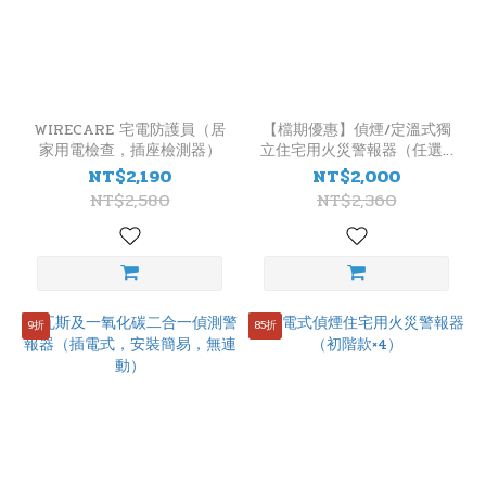
WIRECARE 宅電防護員（居
【檔期優惠】偵煙/定溫式獨
家用電檢查，插座檢測器）
立住宅用火災警報器（任選4
入組，國台語發音，臺灣製
NT$2,190
NT$2,000
造）
NT$2,580
NT$2,360
9折
85折