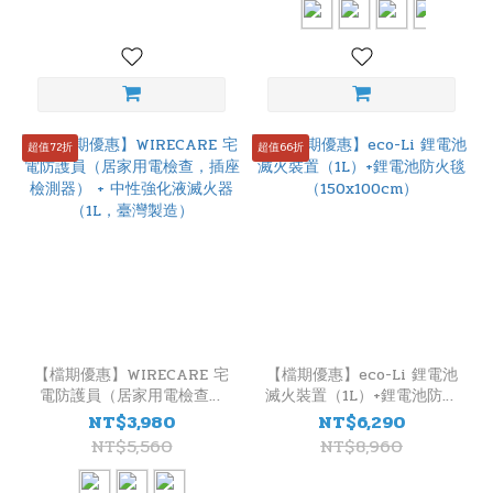
日
本
(1)
拉
脫
維
超值72折
超值66折
亞
(1)
台
製
(15)
【檔期優惠】WIRECARE 宅
【檔期優惠】eco-Li 鋰電池
電防護員（居家用電檢查，
滅火裝置（1L）+鋰電池防火
插座檢測器） + 中性強化液
毯（150x100cm）
NT$3,980
NT$6,290
滅火器（1L，臺灣製造）
NT$5,560
NT$8,960