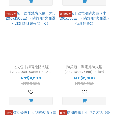
超值8折
超值82折
防災包｜鋰電池防火毯
防災包｜鋰電池防火毯
（大，200x150cm）+ 防煙/
（小，100x75cm）+ 防煙/
防火面罩 + LED 隨身警報器
防火面罩 + 偵煙住警器
NT$4,280
NT$2,080
（×1）
NT$5,320
NT$2,530
86折
86折