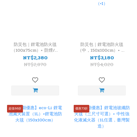
防災包｜鋰電池防火毯
防災包｜鋰電池防火毯
（100x75cm）+ 防煙/防
（中，150x100cm）+ 防
火面罩 + TOWA 防切/耐
煙/防火面罩 + LED 隨身
NT$2,380
NT$3,180
熱手套
警報器（×1）
NT$2,870
NT$4,020
超值66折
優惠73折