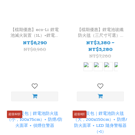
【檔期優惠】eco-Li 鋰電
【檔期優惠】鋰電池玻纖
池滅火裝置（1L）+鋰電池
防火毯（三尺寸可選）+
防火毯（150x100cm）
中性強化液滅火器（1L任
NT$6,290
NT$3,380 ~
選，臺灣製造）
NT$8,960
NT$5,280
NT$7,260
超值82折
超值8折