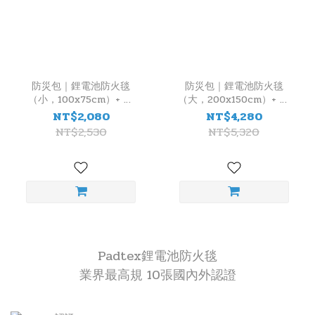
防災包｜鋰電池防火毯
防災包｜鋰電池防火毯
（小，100x75cm）+ 防
（大，200x150cm）+ 防
煙/防火面罩 + 偵煙住警器
煙/防火面罩 + LED 隨身
NT$2,080
NT$4,280
警報器（×1）
NT$2,530
NT$5,320
Padtex鋰電池防火毯
業界最高規 10張國內外認證