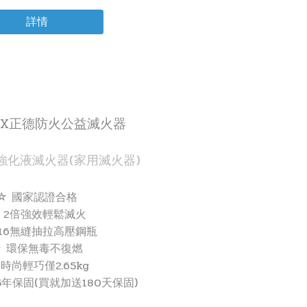
詳情
X正德防火公益滅火器
強化液滅火器(家用滅火器)
☆ 國家認證合格
 2倍強效輕鬆滅火
316無縫抽拉高壓鋼瓶
☆ 環保無毒不復燃
 時尚輕巧僅2.65kg
年保固(買就加送180天保固)