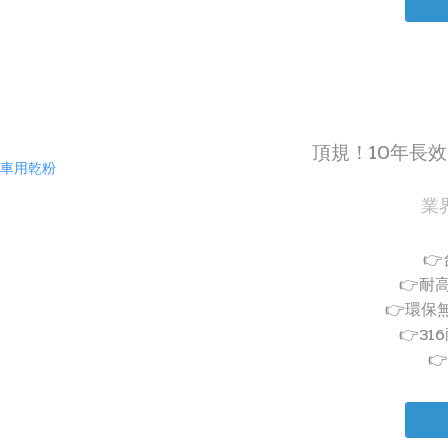
頂規！10年長
業

👉耐高
👉環保
👉3
