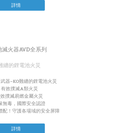
詳情
池滅火器AVD全系列
O難纏的鋰電池火災
新武器–KO難纏的鋰電池火災
 有效撲滅A類火災
有效撲滅易燃金屬火災
保無毒，國際安全認證
標配！守護各場域的安全屏障
詳情