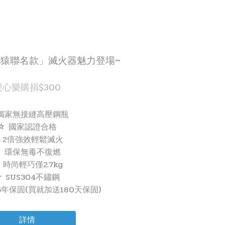
猿聯名款」滅火器魅力登場~
愛心樂購捐$300
 獨家無接縫高壓鋼瓶
☆ 國家認證合格
 2倍強效輕鬆滅火
☆ 環保無毒不復燃
 時尚輕巧僅2.7kg
 SUS304不鏽鋼
年保固(買就加送180天保固)
詳情