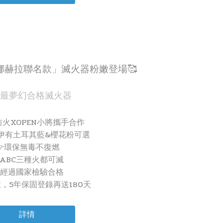
卡娜赫拉聯名款」滅火器粉嫩登場🥰
最夢幻合格滅火器
防火XOPEN小將攜手合作
哇伊有土耳其藍&櫻花粉可選
👉環保無毒不復燃
ABC三種火都可滅
經過國家檢驗合格
效，5年保固登錄再送180天
詳情