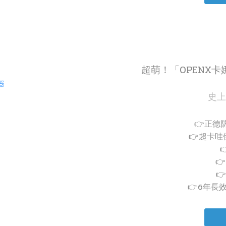
超萌！「OPENX
史上
👉正德
👉超卡


👉6年長