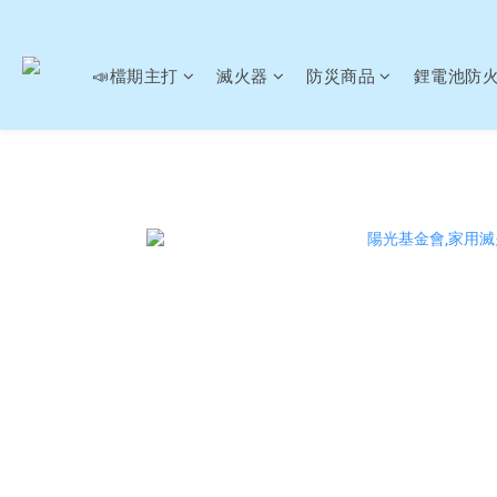
📣檔期主打
滅火器
防災商品
鋰電池防