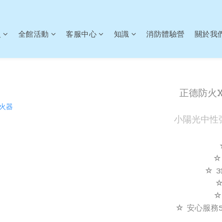
火
全館活動
客服中心
知識
消防體驗營
關於我
正德防火
小陽光中性
☆
☆ 
☆
☆ 安心服務5