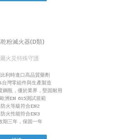
乾粉滅火器(D類)
屬火災特殊守護
用比利時進口高品質藥劑
0%台灣零組件與生產製造
m厚度鋼瓶，優於業界，堅固耐用
歐洲EN 615測試規範
 防火等級符合EN2
 防火性能符合EN3
 效期三年，保固一年