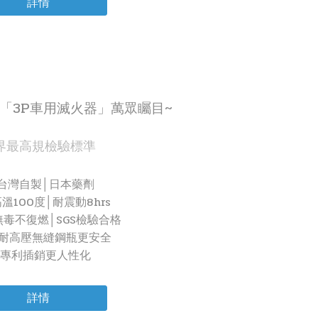
詳情
效「3P車用滅火器」萬眾矚目~
界最高規檢驗標準
台灣自製│日本藥劑
溫100度│耐震動8hrs
無毒不復燃│SGS檢驗合格
16耐高壓無縫鋼瓶更安全
專利插銷更人性化
詳情