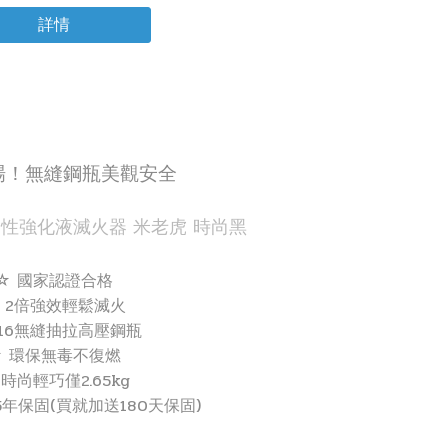
詳情
場！無縫鋼瓶美觀安全
家用中性強化液滅火器 米老虎 時尚黑
☆ 國家認證合格
 2倍強效輕鬆滅火
316無縫抽拉高壓鋼瓶
☆ 環保無毒不復燃
 時尚輕巧僅2.65kg
年保固(買就加送180天保固)