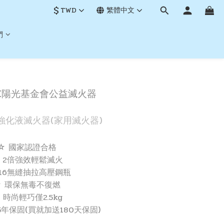
$
TWD
繁體中文
們
X陽光基金會公益滅火器
強化液滅火器(家用滅火器)
☆ 國家認證合格
 2倍強效輕鬆滅火
316無縫抽拉高壓鋼瓶
☆ 環保無毒不復燃
 時尚輕巧僅2.5kg
年保固(買就加送180天保固)