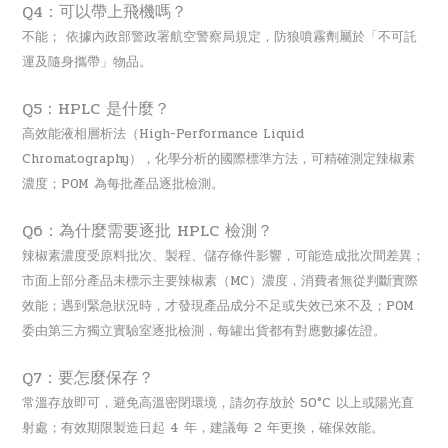
Q4：可以帶上飛機嗎？
不能
；
依據內政部警政署航空警察局規定，防狼噴霧劑屬於「不可託
運及隨身攜帶」物品。
Q5：HPLC 是什麼？
高效能液相層析法（High-Performance Liquid
Chromatography），化學分析的國際標準方法，
可精確測定辣椒素
濃度
；
POM 為每批產品逐批檢測。
Q6：為什麼需要逐批 HPLC 檢測？
辣椒素濃度受原料批次、製程、儲存條件影響，可能造成批次間差異
；
市面上部分產品未標示主要辣椒素（MC）濃度，消費者無從判斷實際
效能；遇到緊急狀況時，才發現產品成分不足或失效已來不及
；
POM
委由第三方獨立實驗室逐批檢測，每罐出貨都有對應數據佐證。
Q7：要怎麼保存？
常溫存放即可，避免高溫密閉環境，請勿存放於 50°C 以上或陽光直
射處
；
有效期限製造日起 4 年，建議每 2 年更換，確保效能。