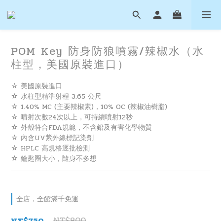
POM Key 防身防狼噴霧/辣椒水（水
柱型，美國原裝進口）
☆ 美國原裝進口
☆ 水柱型精準射程 3.65 公尺
☆ 1.40% MC (主要辣椒素)，10% OC (辣椒油樹脂)
☆ 噴射次數24次以上，可持續噴射12秒
☆ 外殼符合FDA規範，不含鉛及有害化學物質
☆ 內含UV紫外線標記染劑
☆ HPLC 高規格逐批檢測
☆ 鑰匙圈大小，隨身不多想
全店，全館滿千免運
NT$800
NT$750