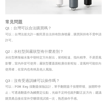
常見問題
Q1：台灣可以合法購買嗎？
可以
；
台灣法規允許一般民眾合法持有防身噴霧，購買與持有不需申請
許可。
Q2：水柱型與霧狀型有什麼差別？
水柱型將辣椒水集中朝特定方向射出，射程較遠、指向精準、不易受風
影響，室內外皆可使用
；
霧狀型覆蓋面較廣但射程短，逆風時可能吹向
使用者，在室內也有殃及他人風險。
Q3：沒有受過訓練可以操作嗎？
可以
；
POM Key 採翻蓋保險設計，單手翻開蓋子按壓即噴、放開即停
止；
可透過翻蓋作為觸覺定位點，光線不足時也能判斷正反方向
；
建議
購買產品後在室外空曠環境試噴一次，熟悉操作手感。