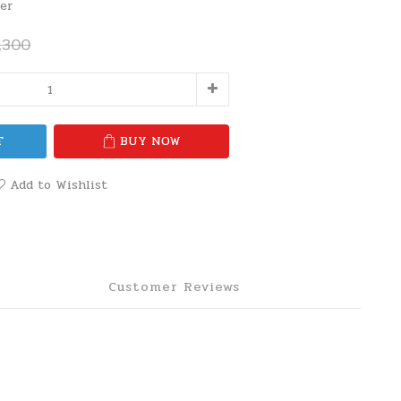
er
,300
T
BUY NOW
Add to Wishlist
Customer Reviews