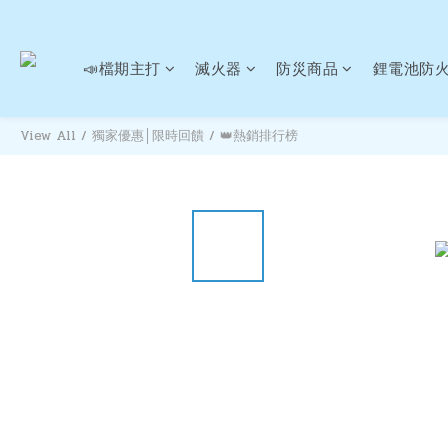
📣檔期主打
滅火器
防災商品
鋰電池防
View All
/
獨家優惠│限時回饋
/
👑熱銷排行榜