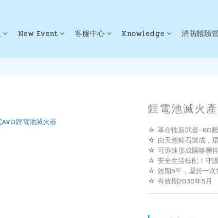
火
New Event
客服中心
Knowledge
消防體驗
鋰電池滅火產品
☆ 革命性新武器–KO
☆ 由天然蛭石製成，
☆ 可迅速形成隔離層
☆ 安全生活標配！守
☆ 效期5年，屬於一
☆ 有效期2030年5月