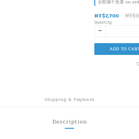
全館滿千免運 on ord
NT$3
NT$2,700
Quantity
ADD TO CAR
Shipping & Payment
Description