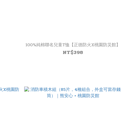
100%純棉聯名兒童T恤【正德防火X桃園防災館】
NT$398