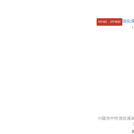
1件9折，2件85折
小陽光中性強化液滅