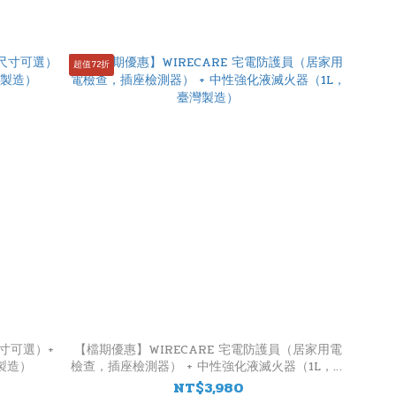
超值72折
寸可選）+
【檔期優惠】WIRECARE 宅電防護員（居家用電
製造）
檢查，插座檢測器） + 中性強化液滅火器（1L，臺
灣製造）
NT$3,980