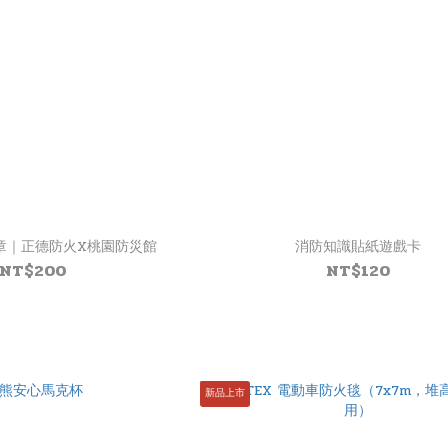
章｜正德防火X桃園防災館
消防知識貼紙遊戲卡
NT$200
NT$120
新品上市