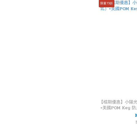
限量73折
【檔期優惠】小陽光
+美國POM Key