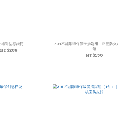
火器造型存錢筒
304不鏽鋼環保筷子湯匙組｜正德防火
館
NT$289
NT$150