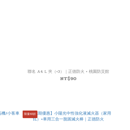
聯名 A4 L 夾（×3）｜正德防火 × 桃園防災館
NT$90
限量65折