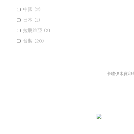
中國 (2)
日本 (1)
拉脫維亞 (2)
台製 (20)
卡哇伊木質印