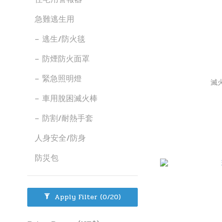
急難逃生用
– 逃生/防火毯
– 防煙防火面罩
– 緊急照明燈
滅
– 車用脫困滅火棒
– 防割/耐熱手套
人身安全/防身
防災包
Apply Filter
(0/20)