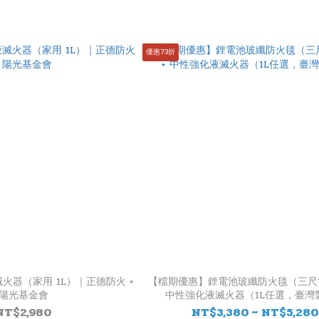
優惠73折
火器（家用 1L）｜正德防火 ×
【檔期優惠】鋰電池玻纖防火毯（三尺
陽光基金會
中性強化液滅火器（1L任選，臺灣
NT$2,980
NT$3,380 ~ NT$5,280