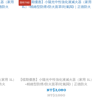
限時79折
家用 1L）
【檔期優惠】小陽光中性強化液滅火器（家用 1L）
防火
+精緻型防煙/防火面罩(吐氣閥)｜正德防火
NT$3,080
NT$3,880