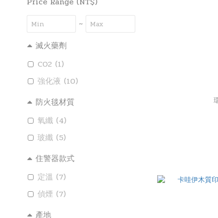
Price Range (NT$)
~
滅火藥劑
CO2 (1)
強化液 (10)
防火毯材質
氧纖 (4)
玻纖 (5)
住警器款式
定溫 (7)
偵煙 (7)
產地