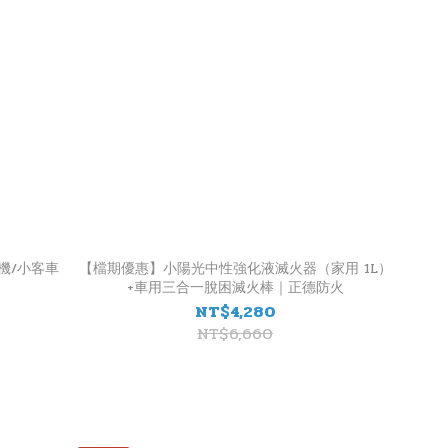
高機/小客車
【檔期優惠】小陽光中性強化液滅火器（家用 1L）
+車用三合一脫困滅火棒｜正德防火
NT$4,280
NT$6,660