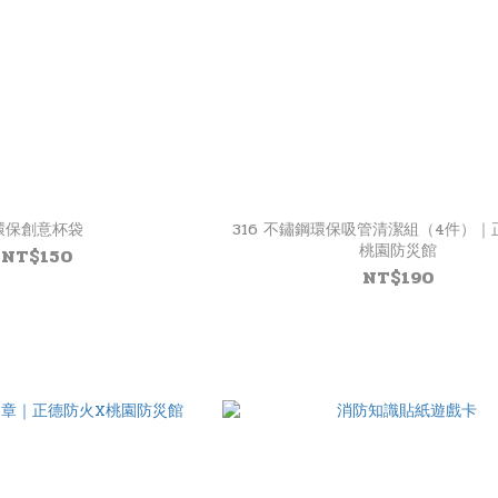
環保創意杯袋
316 不鏽鋼環保吸管清潔組（4件）｜正
桃園防災館
NT$150
NT$190