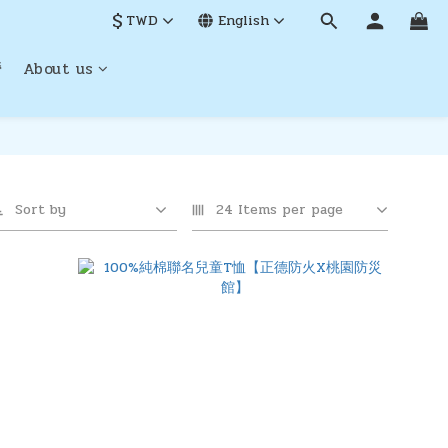
$
TWD
English
營
About us
Sort by
24 Items per page