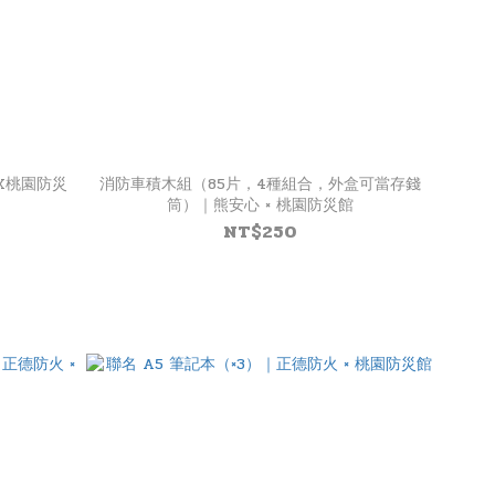
X桃園防災
消防車積木組（85片，4種組合，外盒可當存錢
筒）｜熊安心 × 桃園防災館
NT$250