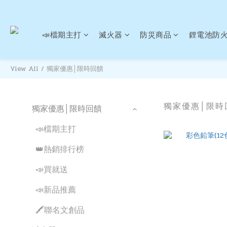
📣檔期主打
滅火器
防災商品
鋰電池防
View All
/
獨家優惠│限時回饋
獨家優惠│限時
獨家優惠│限時回饋
📣檔期主打
👑熱銷排行榜
📣買就送
📣新品推薦
🖍聯名文創品