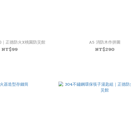
色)｜正德防火X桃園防災館
A5 消防木作拼圖
NT$99
NT$290