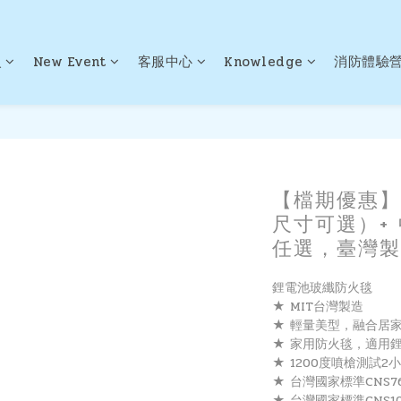
火
New Event
客服中心
Knowledge
消防體驗
【檔期優惠】
尺寸可選）+
任選，臺灣製
鋰電池玻纖防火毯
★ MIT台灣製造
★ 輕量美型，融合居
★ 家用防火毯，適用鋰
★ 1200度噴槍測試2
★ 台灣國家標準CNS7
★ 台灣國家標準CNS10