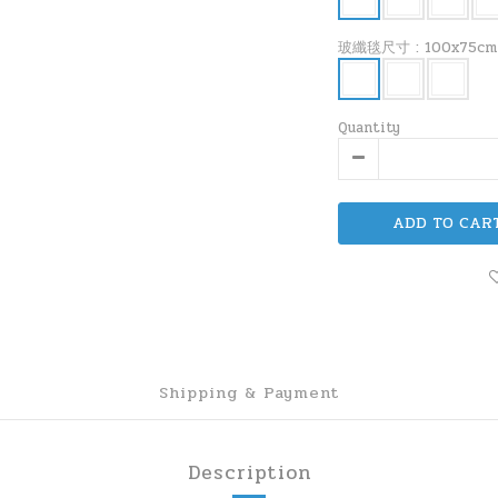
玻纖毯尺寸
: 100x75cm
Quantity
ADD TO CAR
Shipping & Payment
Description