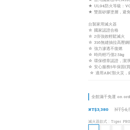
★ UL94防火等級：V
★ 雙面矽膠塗層，避
台製家用滅火器
☆ 國家認證合格
☆ 2倍強效輕鬆滅火
☆ 316無縫抽拉高壓鋼
☆ 強力滲透不復燃
☆ 時尚輕巧僅2.5kg
☆ 環保標章認證，潔
☆ 安心服務5年保固(買
 ☆ 適用ABC類火災
全館滿千免運 on ord
NT$4,
NT$3,380
滅火器款式
: Tiger P