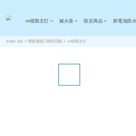
📣檔期主打
滅火器
防災商品
鋰電池防
View All
/
獨家優惠│限時回饋
/
📣檔期主打