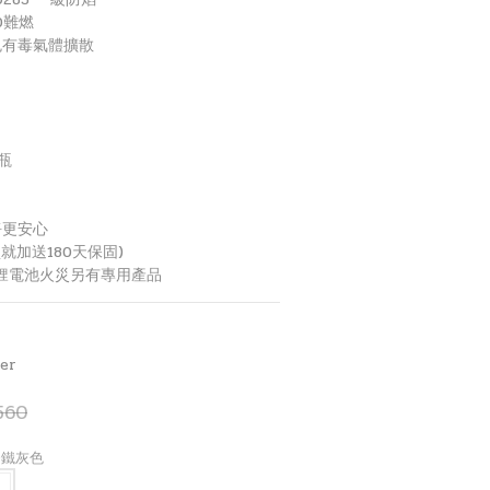
0難燃
免有毒氣體擴散
瓶
淨更安心
就加送180天保固)
，鋰電池火災另有專用產品
er
560
RO鐵灰色