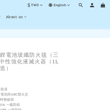
$
TWD
English
營
About us
BUY NOW
鋰電池玻纖防火毯（三
 中性強化液滅火器（1L
造）
家裝潢
電池與ABC類火災
小時無破損
614 一級防焰
285 一級防焰