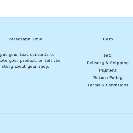
Paragraph Title
Help
nput your text contents to
FAQ
ote your product, or tell the
Delivery & Shipping
story about your shop.
Payment
Return Policy
Terms & Conditions