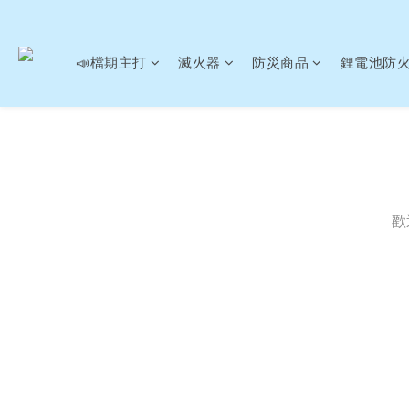
📣檔期主打
滅火器
防災商品
鋰電池防
歡