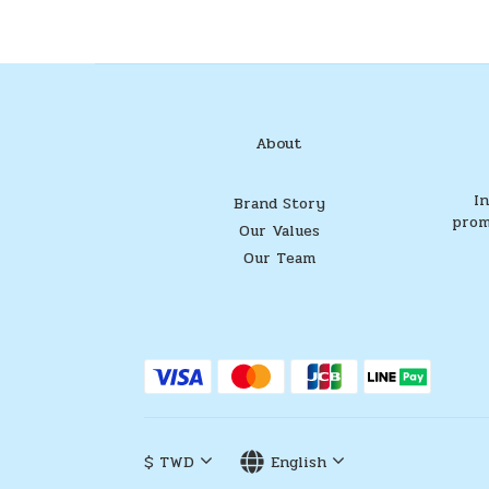
About
I
Brand Story
prom
Our Values
Our Team
$
TWD
English