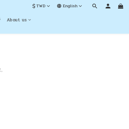
$
TWD
English
營
About us
您。