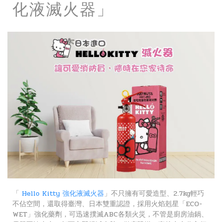
化液滅火器」
「
Hello Kitty 強化液滅火器
」不只擁有可愛造型、2.7kg輕巧
不佔空間，還取得臺灣、日本雙重認證，採用火焰剋星「ECO-
WET」強化藥劑，可迅速撲滅ABC各類火災，不管是廚房油鍋、