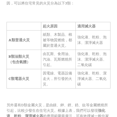
因，可以將住宅常見的火災分為以下3類：
起火原因
適用滅火器
紙類、木製品、棉
強化液、乾粉、泡
A類普通火災
被等物質燃燒，都
沫、潔淨滅火器
屬於普通火災。
由瓦斯、食用油、
強化液、乾粉、泡
B類油類火災
汽油、瓦斯燃燒所
沫、潔淨滅火器、
（包含氣體）
引起。
二氧化碳
因電線、電器設備
強化液、乾粉、潔
C類電器火災
走火，所引發的火
淨滅火器、二氧化
災。
碳
另外還有D類金屬火災，是由鎂、鉀、鋰、鋯、鈦等金屬燃燒所
引起，比較少發生在住宅火災。根據上表，我們可以發現
強化
液、乾粉、潔淨滅火器
的應用範圍最廣泛，可有效撲滅一般住家