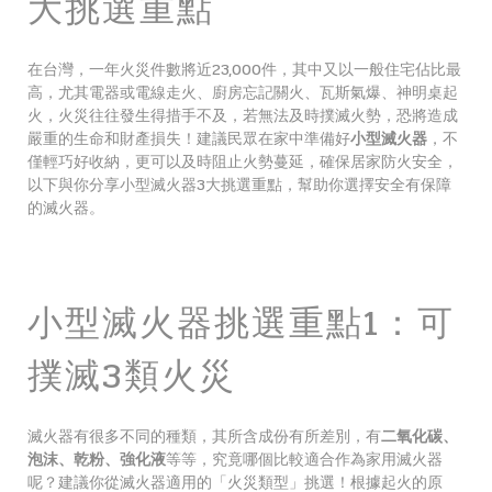
大挑選重點
在台灣，一年火災件數將近23,000件，其中又以一般住宅佔比最
高，尤其電器或電線走火、廚房忘記關火、瓦斯氣爆、神明桌起
火，火災往往發生得措手不及，若無法及時撲滅火勢，恐將造成
嚴重的生命和財產損失！建議民眾在家中準備好
小型滅火器
，不
僅輕巧好收納，更可以及時阻止火勢蔓延，確保居家防火安全，
以下與你分享小型滅火器3大挑選重點，幫助你選擇安全有保障
的滅火器。
小型滅火器挑選重點1：可
撲滅3類火災
滅火器有很多不同的種類，其所含成份有所差別，有
二氧化碳、
泡沫、乾粉、強化液
等等，究竟哪個比較適合作為家用滅火器
呢？建議你從滅火器適用的「火災類型」挑選！根據起火的原