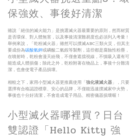
保強效、事後好清潔
雖說「絕佳的滅火能力」是挑選滅火器最重要的原則，然而材質
是否環保、對人體無害，以及事後清潔難易度也必須列入考量！
舉例來說，「乾粉滅火器」雖然可以撲滅ABC三類火災，但其主
要成份為
碳酸氫鉀
或磷酸二氫銨等製劑，這些都是腐蝕性粉塵，
在噴射時，乾粉會漫天紛飛，不僅會遮擋視線，不慎吸入還有可
能造成人體損傷；除此之外，乾粉附著在物品上，事後十分難清
潔，也會使電子產品損壞。
相較之下，家用小型滅火器更推薦使用「
強化液滅火器
」，只要
選擇有合格認證標章、安心的品牌，不僅能迅速撲滅家中火勢，
事後也十分好清潔，不會造成電子用品、精密儀器損壞喔！
小型滅火器哪裡買？日台
雙認證「Hello Kitty 強