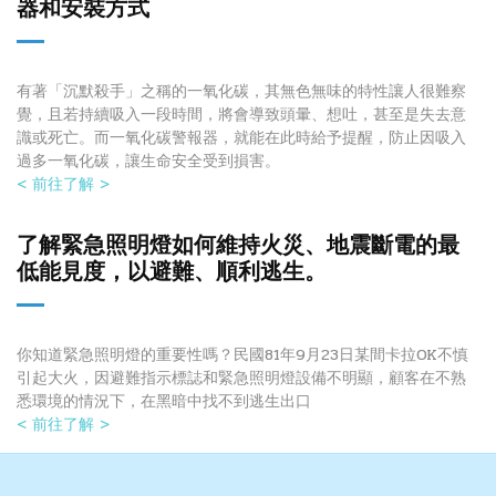
器和安裝方式
有著「沉默殺手」之稱的一氧化碳，其無色無味的特性讓人很難察
覺，且若持續吸入一段時間，將會導致頭暈、想吐，甚至是失去意
識或死亡。而一氧化碳警報器，就能在此時給予提醒，防止因吸入
過多一氧化碳，讓生命安全受到損害。
< 前往了解 >
了解緊急照明燈如何維持火災、地震斷電的最
低能見度，以避難、順利逃生。
你知道緊急照明燈的重要性嗎？民國81年9月23日某間卡拉OK不慎
引起大火，因避難指示標誌和緊急照明燈設備不明顯，顧客在不熟
悉環境的情況下，在黑暗中找不到逃生出口
< 前往了解 >