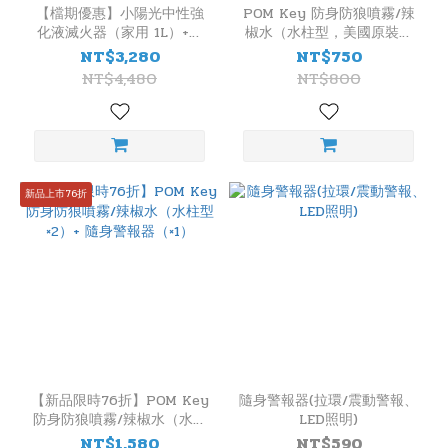
藥
【檔期優惠】小陽光中性強
POM Key 防身防狼噴霧/辣
化液滅火器（家用 1L）+美
椒水（水柱型，美國原裝進
劑
國POM Key 防身防狼噴霧/
口）
NT$3,280
NT$750
辣椒水｜正德防火
強
NT$4,480
NT$800
化
液
(1)
產
新品上市76折
地
台
製
(1)
【新品限時76折】POM Key
隨身警報器(拉環/震動警報、
防身防狼噴霧/辣椒水（水柱
LED照明)
型×2）+ 隨身警報器（×1）
NT$1,580
NT$590