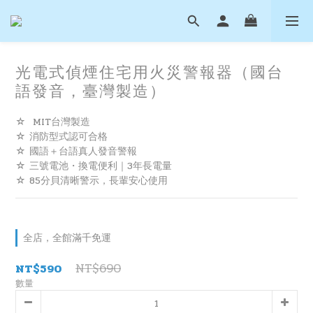
光電式偵煙住宅用火災警報器（國台
語發音，臺灣製造）
☆  MIT台灣製造
☆ 消防型式認可合格
☆ 國語＋台語真人發音警報
☆ 三號電池・換電便利｜3年長電量
☆ 85分貝清晰警示，長輩安心使用
全店，全館滿千免運
NT$690
NT$590
數量