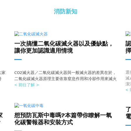
消防新知
、
一次搞懂二氧化碳滅火器以及優缺點，
讓你更加認識適用情境
選
大家
CO2滅火器／二氧化碳滅火器與一般滅火器的差異在於，
滅
特
二氧化碳滅火器原理主要依靠窒息作用和冷卻作用來滅火
潔
< 前往了解 >
<
家
想預防瓦斯中毒嗎?本篇帶你瞭解一氧
?
化碳警報器和安裝方式