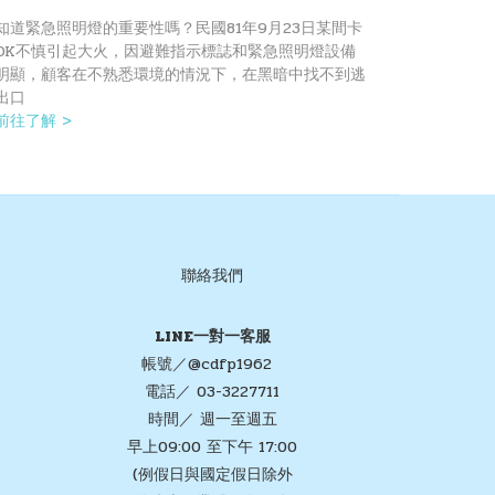
知道緊急照明燈的重要性嗎？民國81年9月23日某間卡
OK不慎引起大火，因避難指示標誌和緊急照明燈設備
明顯，顧客在不熟悉環境的情況下，在黑暗中找不到逃
出口
 前往了解 >
聯絡我們
LINE一對一客服
帳號／@cdfp1962
電話／ 03-3227711
時間／ 週一至週五
早上09:00 至下午 17:00
(例假日與國定假日除外