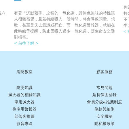
你
這六
有著「沉默殺手」之稱的一氧化碳，其無色無味的特性讓
拉
人很難察覺，且若持續吸入一段時間，將會導致頭暈、想
不
吐，甚至是失去意識或死亡。而一氧化碳警報器，就能在
生
此時給予提醒，防止因吸入過多一氧化碳，讓生命安全受
<
到損害。
< 前往了解 >
消防教室
顧客服務
防災知識
常見問題
滅火器的相關知識
延長保固登錄
車用滅火器
會員分級&推薦制度
住宅用警報器
條款與細則
部落客推薦
安全機制
影音專區
隱私權政策