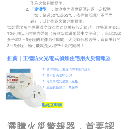
作為火警判斷標準。
「
定溫型
」：偵測室內溫度是否超過一定標準
（如：超過50℃或65℃，依住警器設計不同而
異），以此作為火警判斷標準。
當裝置場所的煙霧濃度或溫度達到警報設定值時，住警器會發出
70分貝以上的警告聲響（有些型式還附帶中文語音），藉此為你
多爭取3～5分鐘的避難逃生時間。火災時分秒必爭，這多爭取的
3～5分鐘，極可能就是火場中生死的關鍵！
推薦｜正德防火光電式偵煙住宅用火災警報器
☆ 台灣製造，通過消防署型式認可
☆ 警示音高達85分貝
☆ 可壁掛或安裝於天花板
☆ 產品責任險二千萬保障
點此立即購
選購火災警報器，首要認