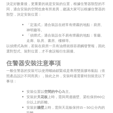
決定好數量後，更重要的就是安裝的位置，根據住警器類型的不
同，適合安裝的空間也會有所差異，建議大家可以根據住警器的
類型，決定安裝位置：
「定溫式」適合裝設在經常有煙霧的地點：廚房、
神明廳等。
「偵煙式」適合裝設在不易有煙霧的地點：客廳、
走廊、臥房、書房、樓梯等。
以偵煙式為例，若裝在廚房一旦有油煙就很容易觸發警報，因此
選對型式、裝對位置，才不會誤報衍生困擾。
住警器安裝注意事項
一般住警器的安裝可以使用螺絲鎖緊或是專用雙面膠布黏貼（依
照產品設計不同而異），除此之外，安裝時還需要特別留意以下
事項：
安裝位置以
空間的中心
為主。
安裝於
天花板
上時，需與周邊牆壁、梁柱保持60公
分以上的距離。
安裝於
牆壁
上時，需與天花板保持15～50公分內的
距離。