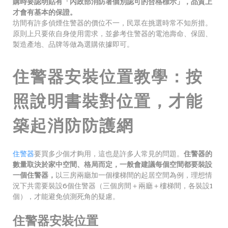
購時要認明貼有「內政部消防署個別認可的合格標示」，品質上
才會有基本的保證。
坊間有許多偵煙住警器的價位不一，民眾在挑選時常不知所措。
原則上只要依自身使用需求，並參考住警器的電池壽命、保固、
製造產地、品牌等做為選購依據即可。
住警器安裝位置教學：按
照說明書裝對位置，才能
築起消防防護網
住警器
要買多少個才夠用，這也是許多人常見的問題。
住警器的
數量取決於家中空間、格局而定，一般會建議每個空間都要裝設
一個住警器，
以三房兩廳加一個樓梯間的起居空間為例，理想情
況下共需要裝設6個住警器（三個房間＋兩廳＋樓梯間，各裝設1
個），才能避免偵測死角的疑慮。
住警器安裝位置