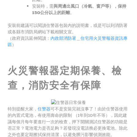
安裝時，需
與周邊出風口（冷氣、窗戶等），保持
150公分以上的距離
。
安裝前建議可以閱讀住警器包裝內的說明書，或是可以到消防署
或各縣市消防局網站下載相關文宣。
（政府資訊延伸閱讀：
內政部消防署＿住宅用火災警報器資訊專
區
）
火災警報器定期保養、檢
查，消防安全有保障
特別提醒大家，
住警器
可不是安裝完就沒事了！由於住警器使用
的內置式電池，有使用壽命的限制 （1年到10年不等），因此建
議每個月每年要進行一次的檢查，押下開關測試住警器的功能是
否正常？電池電力是否足夠？若發現沒電請務必更換電池。除此
之外也要定期擦拭保持清潔，以避免髒污影響偵測效能。