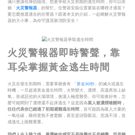
滿只會讓你身陷險境。想要爭取火災初期的逃生時間，你可以依
賴「
火災警報器
」的幫忙。住警器安裝位置要裝在哪裡才適當？
要怎麼挑選適合的住警器？跟著本文的介紹，一起瞭解火災警報
器的大小事，為你守護居家消防安全！
火災警報器即時警聲，靠
耳朵掌握黃金逃生時間
火災在發生初期時，需要掌握會有 「
黃金30秒
」的滅火或逃生
時機，一旦超過黃金逃生時間，火勢變大、濃煙、高溫再加上缺
氧，形成惡劣的火場環境，會讓人極度難受。你可能會好奇，怎
麼可能聞到了濃煙還不起床逃生？這是因為
當人被濃煙嗆醒時，
往往代表你已錯過了初期避難逃生時間
，並可能因為吸入大量的
一氧化碳，睡得更熟不會驚醒，甚至是頭昏眼花、意識不清，造
成逃生上困難重重。
我們人在入睡之後，最靈敏的感官不是嗅覺也不是觸覺，而是聽