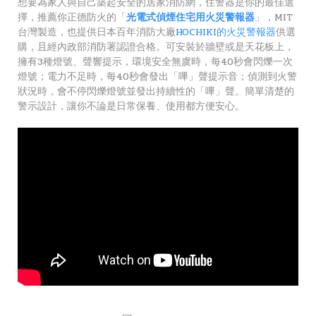
想要為家人與自己築起安全的居家消防網，住警器是你的最佳選
擇，推薦你正德防火的「
光電式偵煙住宅用火災警報器
」，MIT
台灣製造，也提供日本百年消防大廠
HOCHIKI的火災警報器
供選
購，且經內政部消防署認證合格。可安裝於牆壁或是天花板上，
擁有3種燈號、聲響提示，環境安全無虞時，每40秒會閃爍一次
燈號；電力不足時，每40秒會發出「嗶」聲提示音；偵測到火警
狀況時，會不停閃爍燈號並發出持續性的「嗶」聲。簡單清楚的
警示設計，讓你不論是日常保養、使用都方便安心。