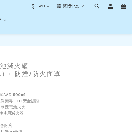
$
TWD
繁體中文
們
立即購買
池滅火罐
l）+ 防煙/防火面罩 +
AVD 500ml
環保無毒，UL安全認證
抑制鋰電池火災
次性使用滅火器
不會融溶
長達20分鐘