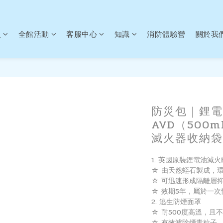
火
全館活動
客服中心
知識
消防體驗營
關於我
防災包｜鋰電
AVD（500m
滅火器收納袋
1. 英國原裝鋰電池滅火罐
☆ 由天然蛭石製成，
☆ 可迅速形成隔離層
☆ 效期5年，屬於一
2. 逃生防煙面罩
☆ 耐500度高溫，且
☆ 有效濾除煙毒粒子，