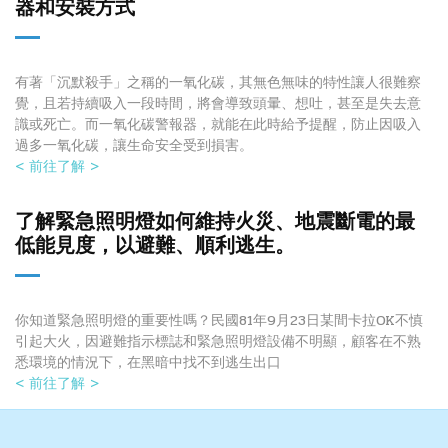
器和安裝方式
有著「沉默殺手」之稱的一氧化碳，其無色無味的特性讓人很難察
覺，且若持續吸入一段時間，將會導致頭暈、想吐，甚至是失去意
識或死亡。而一氧化碳警報器，就能在此時給予提醒，防止因吸入
過多一氧化碳，讓生命安全受到損害。
< 前往了解 >
了解緊急照明燈如何維持火災、地震斷電的最
低能見度，以避難、順利逃生。
你知道緊急照明燈的重要性嗎？民國81年9月23日某間卡拉OK不慎
引起大火，因避難指示標誌和緊急照明燈設備不明顯，顧客在不熟
悉環境的情況下，在黑暗中找不到逃生出口
< 前往了解 >