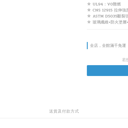
☆ UL94：V0難燃
☆ CNS 12915 拉伸
☆ ASTM D5035斷
☆ 玻璃纖維+防火塗層
全店，全館滿千免運
若
送貨及付款方式