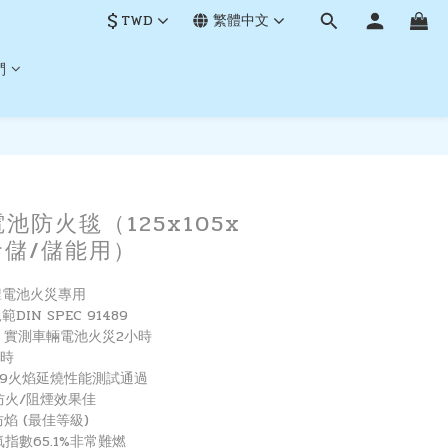
$
TWD
繁體中文
們
電池防火毯（125x105x
倉儲/儲能用）
鋰電池火災專用
IN SPEC 91489
證：實測車輛電池火災2小時
小時
2019火焰延燒性能測試通過
有效防火∕阻煙效果佳
防焰 (最佳等級)
限氧指數65.1%非常難燃