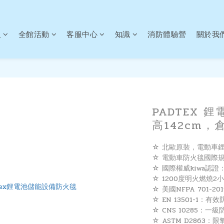
火
全館活動
客服中心
知識
消防體驗營
關於我
PADTEX 鋰
高142cm，
☆ 北歐原裝，電動車
☆ 電動車防火毯國際規範D
☆ 國際權威kiwa認
☆ 1200度明火燃燒2
☆ 美國NFPA 701-
☆ EN 13501-1：
☆ CNS 10285：一級
☆ ASTM D2863：