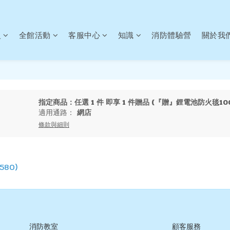
火
全館活動
客服中心
知識
消防體驗營
關於我
指定商品：任選 1 件 即享 1 件贈品 (『贈』鋰電池防火毯100
適用通路：
網店
條款與細則
80)
消防教室
顧客服務