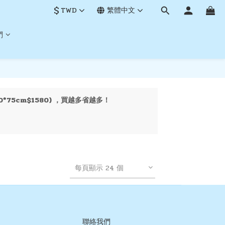
$
TWD
繁體中文
們
*75cm$1580) ，買越多省越多！
每頁顯示 24 個
聯絡我們